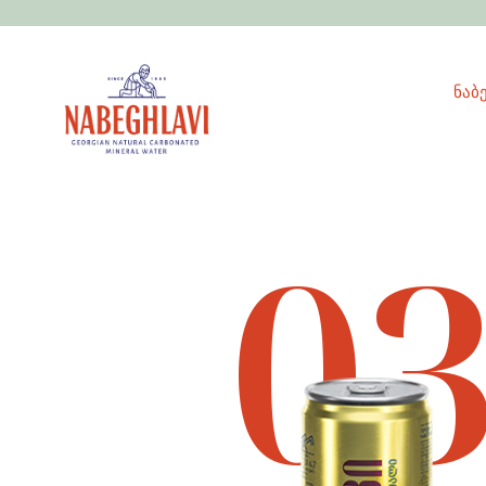
ნაბ
0