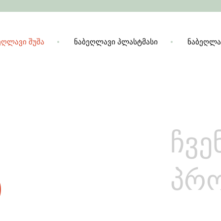
ეღლავი შუშა
ნაბეღლავი პლასტმასი
ნაბეღლა
3
ჩვე
პრ