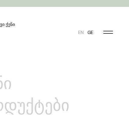
ვი ქენი
EN
GE
ნი
ოდუქტები